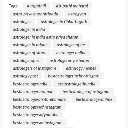
Tags :
# tripathiji
#tripathi maharaj
astro_priyasharantripathi
astrogyan
astrologer
astrologer in Chhattisgarh
astrologer in india
astrologer in india astro priya sharan
astrologer in raipur
astrologer of ibc
astrologer of sitare
astrologer online
astrologerofibc
astrologerpriyasharan
astrologers of instagram
astrology memes
astrology post
bestastrologerinchhattisgarh
bestastrologerindia
bestastrologerinindia
bestastrologerinraipur
bestastrologerofinstagram
bestastrologerofsitarehamare
bestastrologeronline
bestastrologersofinstagram
bestastrologersofyoutube
bestastrologersoninstagram