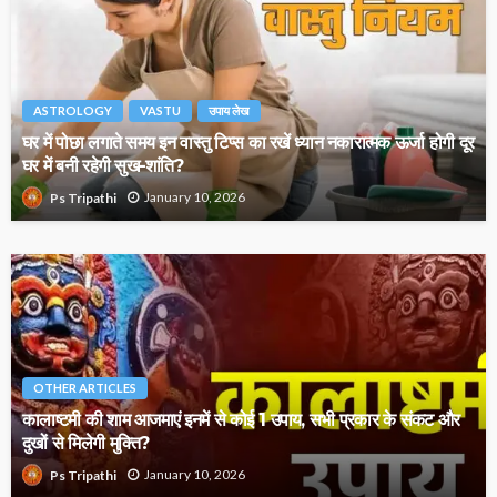
ASTROLOGY
VASTU
उपाय लेख
घर में पोछा लगाते समय इन वास्तु टिप्स का रखें ध्यान नकारात्मक ऊर्जा होगी दूर
घर में बनी रहेगी सुख-शांति?
January 10, 2026
Ps Tripathi
OTHER ARTICLES
कालाष्टमी की शाम आजमाएं इनमें से कोई 1 उपाय, सभी प्रकार के संकट और
दुखों से मिलेगी मुक्ति?
January 10, 2026
Ps Tripathi