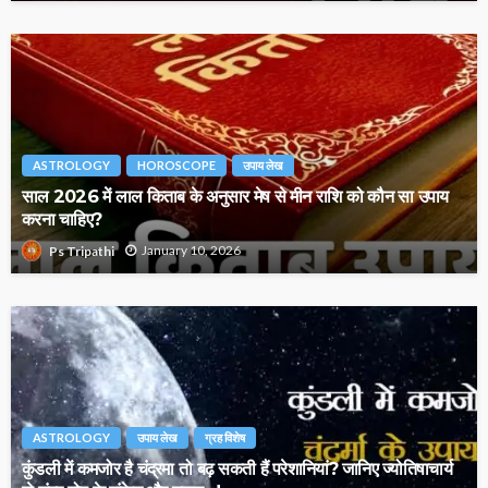
ASTROLOGY
HOROSCOPE
उपाय लेख
साल 2026 में लाल किताब के अनुसार मेष से मीन राशि को कौन सा उपाय
करना चाहिए?
January 10, 2026
Ps Tripathi
ASTROLOGY
उपाय लेख
ग्रह विशेष
कुंडली में कमजोर है चंद्रमा तो बढ़ सकती हैं परेशानियां? जानिए ज्योतिषाचार्य