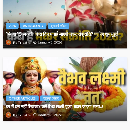
2026
ASTROLOGY
व्रत एवं त्योहार
14 या 15 जनवरी किस दिन मनाई जाएगी मकर संक्रांति? जानिए शुभ मुहूर्त
January 3, 2026
Ps Tripathi
OTHER ARTICLES
व्रत एवं त्योहार
घर में धन नहीं टिकता? करें वैभव लक्ष्मी पूजा, बदल जाएगा भाग्य..!
January 3, 2026
Ps Tripathi