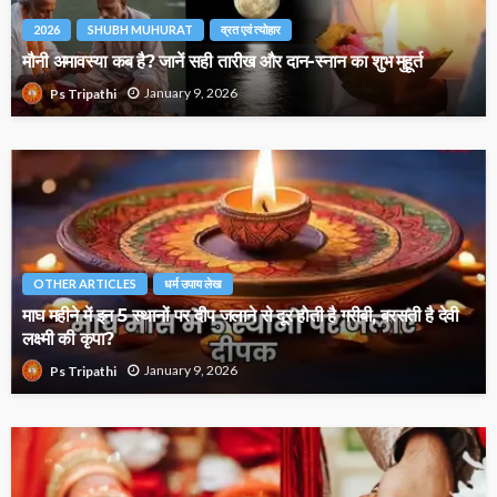
2026
SHUBH MUHURAT
व्रत एवं त्योहार
मौनी अमावस्या कब है? जानें सही तारीख और दान-स्नान का शुभ मुहूर्त
January 9, 2026
Ps Tripathi
OTHER ARTICLES
धर्म उपाय लेख
माघ महीने में इन 5 स्थानों पर दीप जलाने से दूर होती है गरीबी, बरसती है देवी
लक्ष्मी की कृपा?
January 9, 2026
Ps Tripathi