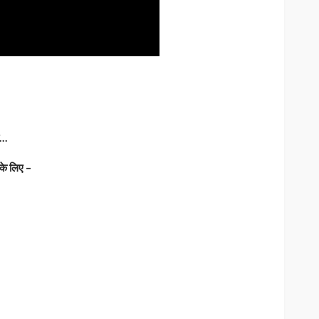
व…
 के लिए –