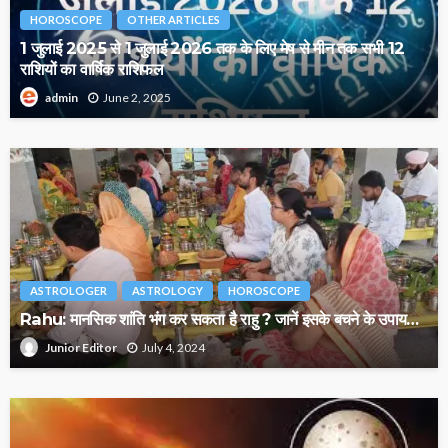
HOROSCOPE
OTHER ARTICLES
1 जुलाई 2025 से 1 जुलाई 2026 तक के लिए मेष से मीन तक सभी 12
राशियों का वार्षिक राशिफल
June 2, 2025
admin
ASTROLOGER
ASTROLOGY
HOROSCOPE
Rahu: मानसिक शांति भंग कर सकता है राहु ? जानें इसके बचने के उपाय…
July 4, 2024
Junior Editor