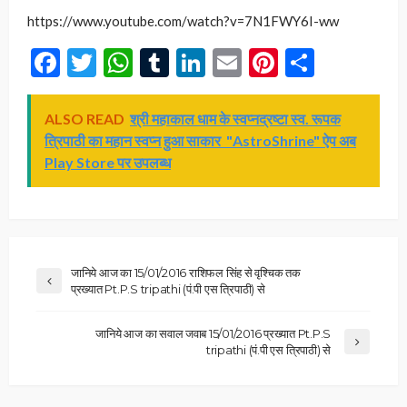
https://www.youtube.com/watch?v=7N1FWY6I-ww
Facebook
Twitter
WhatsApp
Tumblr
LinkedIn
Email
Pinterest
Share
ALSO READ
श्री महाकाल धाम के स्वप्नद्रष्टा स्व. रूपक
त्रिपाठी का महान स्वप्न हुआ साकार "AstroShrine" ऐप अब
Play Store पर उपलब्ध
जानिये आज का 15/01/2016 राशिफल सिंह से वृश्चिक तक
प्रख्यात Pt.P.S tripathi (पं.पी एस त्रिपाठी) से
जानिये आज का सवाल जवाब 15/01/2016 प्रख्यात Pt.P.S
tripathi (पं.पी एस त्रिपाठी) से