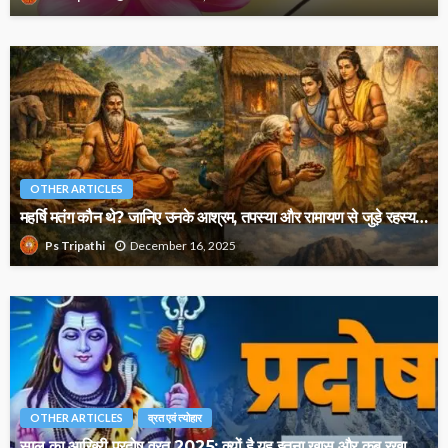
OTHER ARTICLES
महर्षि मतंग कौन थे? जानिए उनके आश्रम, तपस्या और रामायण से जुड़े रहस्य…
December 16, 2025
Ps Tripathi
OTHER ARTICLES
व्रत एवं त्योहार
साल का आख़िरी प्रदोष व्रत 2025: क्यों है यह इतना खास और कब रखा