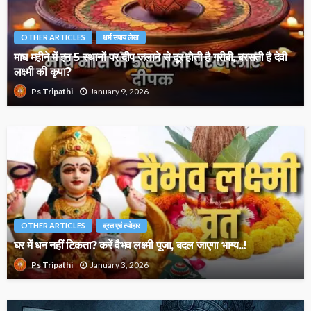
OTHER ARTICLES
धर्म उपाय लेख
माघ महीने में इन 5 स्थानों पर दीप जलाने से दूर होती है गरीबी, बरसती है देवी
लक्ष्मी की कृपा?
January 9, 2026
Ps Tripathi
OTHER ARTICLES
व्रत एवं त्योहार
घर में धन नहीं टिकता? करें वैभव लक्ष्मी पूजा, बदल जाएगा भाग्य..!
January 3, 2026
Ps Tripathi