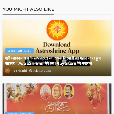
YOU MIGHT ALSO LIKE
OTHER ARTICLES
श्री महाकाल धाम के स्वप्नद्रष्टा स्व. रूपक त्रिपाठी का महान स्वप्न हुआ
साकार “AstroShrine” ऐप अब Play Store पर उपलब्ध
July 10, 2026
Ps Tripathi