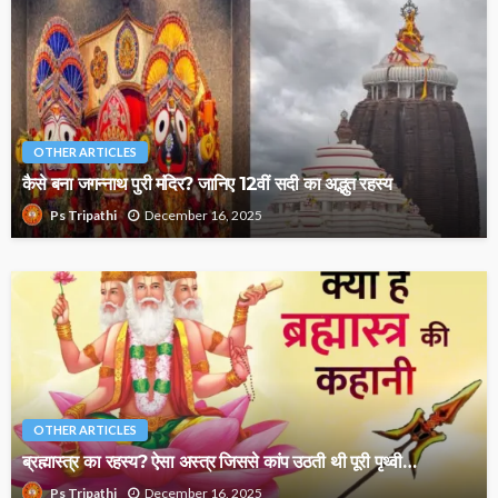
OTHER ARTICLES
कैसे बना जगन्नाथ पुरी मंदिर? जानिए 12वीं सदी का अद्भुत रहस्य
December 16, 2025
Ps Tripathi
OTHER ARTICLES
ब्रह्मास्त्र का रहस्य? ऐसा अस्त्र जिससे कांप उठती थी पूरी पृथ्वी…
December 16, 2025
Ps Tripathi