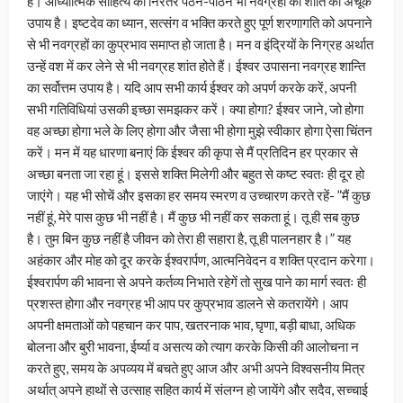
है। आध्यात्मिक साहित्य का निरंतर पठन-पाठन भी नवग्रहों की शांति का अचूक
उपाय है। इष्टदेव का ध्यान, सत्संग व भक्ति करते हुए पूर्ण शरणागति को अपनाने
से भी नवग्रहों का कुप्रभाव समाप्त हो जाता है। मन व इंद्रियों के निग्रह अर्थात
उन्हें वश में कर लेने से भी नवग्रह शांत होते हैं। ईश्वर उपासना नवग्रह शान्ति
का सर्वोत्तम उपाय है। यदि आप सभी कार्य ईश्वर को अपर्ण करके करें, अपनी
सभी गतिविधियां उसकी इच्छा समझकर करें। क्या होगा? ईश्वर जाने, जो होगा
वह अच्छा होगा भले के लिए होगा और जैसा भी होगा मुझे स्वीकार होगा ऐसा चिंतन
करें। मन में यह धारणा बनाएं कि ईश्वर की कृपा से मैं प्रतिदिन हर प्रकार से
अच्छा बनता जा रहा हूं। इससे शक्ति मिलेगी और बहुत से कष्ट स्वतः ही दूर हो
जाएंगे। यह भी सोचें और इसका हर समय स्मरण व उच्चारण करते रहें- ”मैं कुछ
नहीं हूं, मेरे पास कुछ भी नहीं है। मैं कुछ भी नहीं कर सकता हूं। तू ही सब कुछ
है। तुम बिन कुछ नहीं है जीवन को तेरा ही सहारा है, तू ही पालनहार है।” यह
अहंकार और मोह को दूर करके ईश्वरार्पण, आत्मनिवेदन व शक्ति प्रदान करेगा।
ईश्वरार्पण की भावना से अपने कर्तव्य निभाते रहेगें तो सुख पाने का मार्ग स्वतः ही
प्रशस्त होगा और नवग्रह भी आप पर कुप्रभाव डालने से कतरायेंगे। आप
अपनी क्षमताओं को पहचान कर पाप, खतरनाक भाव, घृणा, बड़ी बाधा, अधिक
बोलना और बुरी भावना, ईर्ष्या व असत्य को त्याग करके किसी की आलोचना न
करते हुए, समय के अपव्यय में बचते हुए आज और अभी अपने विश्वसनीय मित्र
अर्थात् अपने हाथों से उत्साह सहित कार्य में संलग्न हो जायेंगे और सदैव, सच्चाई