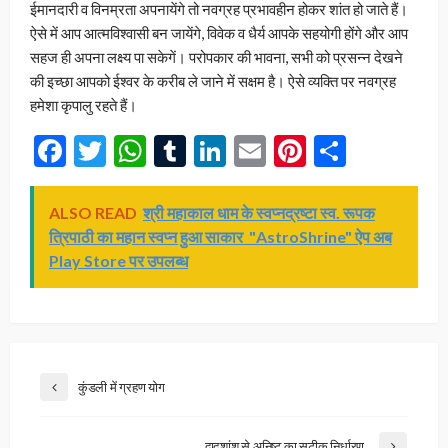
ईमानदारी व विनम्रता अपनायेंगे तो नवग्रह प्रभावहीन होकर शांत हो जाते हैं।
ऐसे में आप आत्मविश्वासी बन जायेंगे, विवेक व धैर्य आपके सहयोगी होंगे और आप
सहज ही अपना लक्ष्य पा सकेगें। परोपकार की भावना, सभी को प्रसन्न देखने
की इच्छा आपको ईश्वर के करीब ले जाने में सक्षम है। ऐसे व्यक्ति पर नवग्रह
हमेशा कृपालु रहते हैं।
Facebook
Twitter
WhatsApp
Tumblr
LinkedIn
Email
Pinterest
Share
ALSO READ
श्री महाकाल धाम के स्वप्नद्रष्टा स्व. रूपक
त्रिपाठी का महान स्वप्न हुआ साकार "AstroShrine" ऐप अब
Play Store पर उपलब्ध
कुंडली में ग्रहण योग
द्वादशांश से अनिष्ट का सटीक निर्धारण