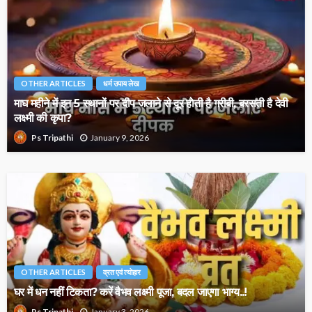
OTHER ARTICLES
धर्म उपाय लेख
माघ महीने में इन 5 स्थानों पर दीप जलाने से दूर होती है गरीबी, बरसती है देवी
लक्ष्मी की कृपा?
January 9, 2026
Ps Tripathi
OTHER ARTICLES
व्रत एवं त्योहार
घर में धन नहीं टिकता? करें वैभव लक्ष्मी पूजा, बदल जाएगा भाग्य..!
January 3, 2026
Ps Tripathi