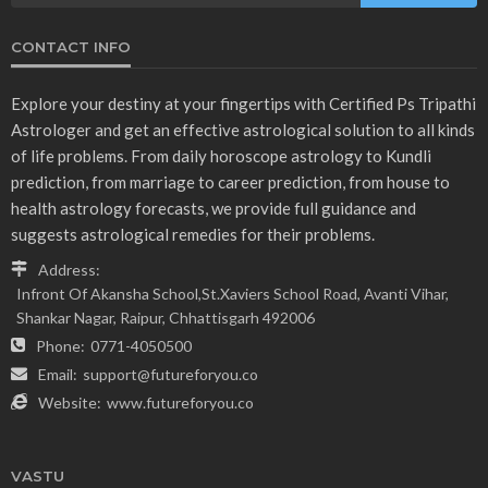
CONTACT INFO
Explore your destiny at your fingertips with Certified Ps Tripathi
Astrologer and get an effective astrological solution to all kinds
of life problems. From daily horoscope astrology to Kundli
prediction, from marriage to career prediction, from house to
health astrology forecasts, we provide full guidance and
suggests astrological remedies for their problems.
Address:
Infront Of Akansha School,St.Xaviers School Road, Avanti Vihar,
Shankar Nagar, Raipur, Chhattisgarh 492006
Phone:
0771-4050500
Email:
support@futureforyou.co
Website:
www.futureforyou.co
VASTU