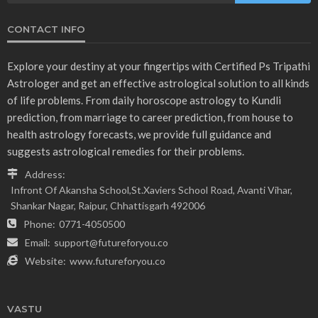
CONTACT INFO
Explore your destiny at your fingertips with Certified Ps Tripathi
Astrologer and get an effective astrological solution to all kinds
of life problems. From daily horoscope astrology to Kundli
prediction, from marriage to career prediction, from house to
health astrology forecasts, we provide full guidance and
suggests astrological remedies for their problems.
Address:
Infront Of Akansha School,St.Xaviers School Road, Avanti Vihar,
Shankar Nagar, Raipur, Chhattisgarh 492006
Phone:
0771-4050500
Email:
support@futureforyou.co
Website:
www.futureforyou.co
VASTU