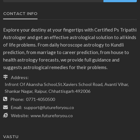
CONTACT INFO
Explore your destiny at your fingertips with Certified Ps Tripathi
Astrologer and get an effective astrological solution to all kinds
of life problems. From daily horoscope astrology to Kundli
prediction, from marriage to career prediction, from house to
health astrology forecasts, we provide full guidance and
suggests astrological remedies for their problems.
Address:
Infront Of Akansha School,St.Xaviers School Road, Avanti Vihar,
Shankar Nagar, Raipur, Chhattisgarh 492006
Phone:
0771-4050500
Email:
support@futureforyou.co
Website:
www.futureforyou.co
VASTU