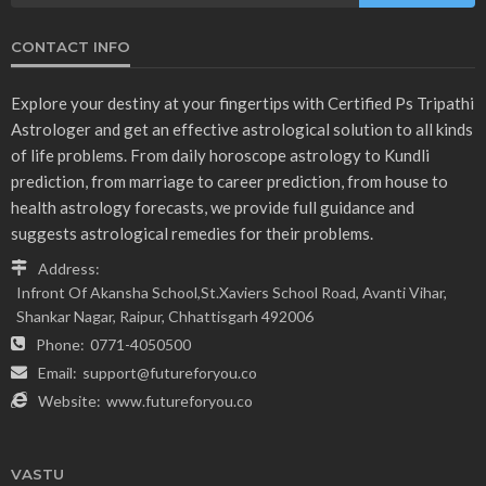
CONTACT INFO
Explore your destiny at your fingertips with Certified Ps Tripathi
Astrologer and get an effective astrological solution to all kinds
of life problems. From daily horoscope astrology to Kundli
prediction, from marriage to career prediction, from house to
health astrology forecasts, we provide full guidance and
suggests astrological remedies for their problems.
Address:
Infront Of Akansha School,St.Xaviers School Road, Avanti Vihar,
Shankar Nagar, Raipur, Chhattisgarh 492006
Phone:
0771-4050500
Email:
support@futureforyou.co
Website:
www.futureforyou.co
VASTU