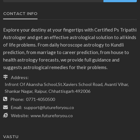
CONTACT INFO
Explore your destiny at your fingertips with Certified Ps Tripathi
Astrologer and get an effective astrological solution to all kinds
of life problems. From daily horoscope astrology to Kundli
prediction, from marriage to career prediction, from house to
health astrology forecasts, we provide full guidance and
suggests astrological remedies for their problems.
Address:
Infront Of Akansha School,St.Xaviers School Road, Avanti Vihar,
Shankar Nagar, Raipur, Chhattisgarh 492006
Phone:
0771-4050500
Email:
support@futureforyou.co
Website:
www.futureforyou.co
VASTU