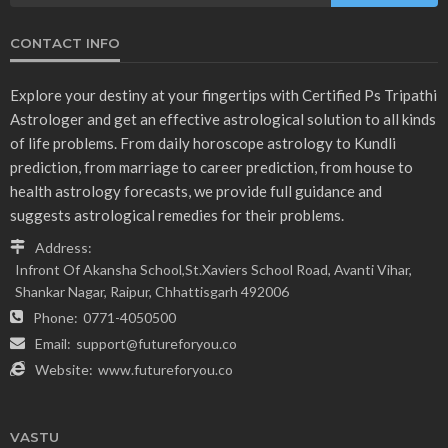
CONTACT INFO
Explore your destiny at your fingertips with Certified Ps Tripathi
Astrologer and get an effective astrological solution to all kinds
of life problems. From daily horoscope astrology to Kundli
prediction, from marriage to career prediction, from house to
health astrology forecasts, we provide full guidance and
suggests astrological remedies for their problems.
Address:
Infront Of Akansha School,St.Xaviers School Road, Avanti Vihar,
Shankar Nagar, Raipur, Chhattisgarh 492006
Phone:
0771-4050500
Email:
support@futureforyou.co
Website:
www.futureforyou.co
VASTU