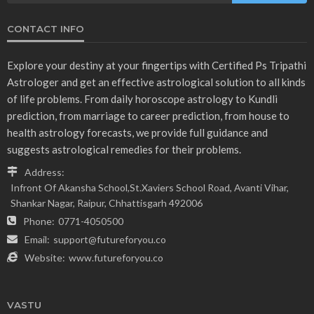
CONTACT INFO
Explore your destiny at your fingertips with Certified Ps Tripathi
Astrologer and get an effective astrological solution to all kinds
of life problems. From daily horoscope astrology to Kundli
prediction, from marriage to career prediction, from house to
health astrology forecasts, we provide full guidance and
suggests astrological remedies for their problems.
Address:
Infront Of Akansha School,St.Xaviers School Road, Avanti Vihar,
Shankar Nagar, Raipur, Chhattisgarh 492006
Phone:
0771-4050500
Email:
support@futureforyou.co
Website:
www.futureforyou.co
VASTU