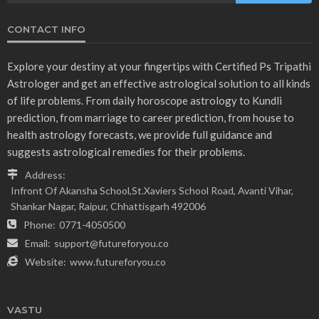
CONTACT INFO
Explore your destiny at your fingertips with Certified Ps Tripathi
Astrologer and get an effective astrological solution to all kinds
of life problems. From daily horoscope astrology to Kundli
prediction, from marriage to career prediction, from house to
health astrology forecasts, we provide full guidance and
suggests astrological remedies for their problems.
Address:
Infront Of Akansha School,St.Xaviers School Road, Avanti Vihar,
Shankar Nagar, Raipur, Chhattisgarh 492006
Phone:
0771-4050500
Email:
support@futureforyou.co
Website:
www.futureforyou.co
VASTU