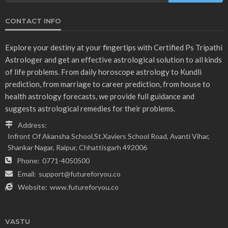
CONTACT INFO
Explore your destiny at your fingertips with Certified Ps Tripathi
Astrologer and get an effective astrological solution to all kinds
of life problems. From daily horoscope astrology to Kundli
prediction, from marriage to career prediction, from house to
health astrology forecasts, we provide full guidance and
suggests astrological remedies for their problems.
Address:
Infront Of Akansha School,St.Xaviers School Road, Avanti Vihar,
Shankar Nagar, Raipur, Chhattisgarh 492006
Phone:
0771-4050500
Email:
support@futureforyou.co
Website:
www.futureforyou.co
VASTU