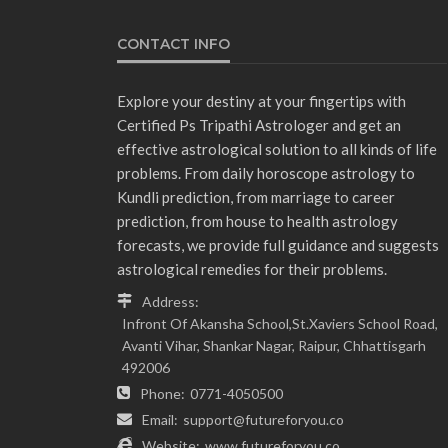
CONTACT INFO
Explore your destiny at your fingertips with
Certified Ps Tripathi Astrologer and get an
effective astrological solution to all kinds of life
problems. From daily horoscope astrology to
Kundli prediction, from marriage to career
prediction, from house to health astrology
forecasts, we provide full guidance and suggests
astrological remedies for their problems.
Address:
Infront Of Akansha School,St.Xaviers School Road,
Avanti Vihar, Shankar Nagar, Raipur, Chhattisgarh
492006
Phone:
0771-4050500
Email:
support@futureforyou.co
Website:
www.futureforyou.co