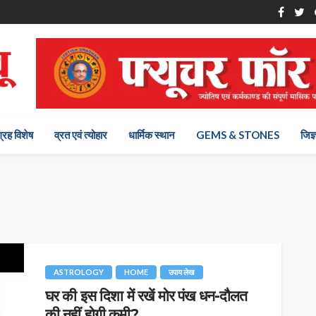
ग्रह विशेष
व्रत एवं त्योहार
धार्मिक स्थान
GEMS & STONES
जिज्
ASTROLOGY
HOME
उपाय लेख
घर की इस दिशा में रखें मोर पंख धन-दौलत
की नहीं होगी कमी?