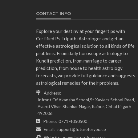
CONTACT INFO
Explore your destiny at your fingertips with
Certified Ps Tripathi Astrologer and get an
effective astrological solution to all kinds of life
problems. From daily horoscope astrology to
Kundli prediction, from marriage to career
prediction, from house to health astrology
forecasts, we provide full guidance and suggests
astrological remedies for their problems.
Address:
Infront Of Akansha School,St.Xaviers School Road,
Avanti Vihar, Shankar Nagar, Raipur, Chhattisgarh
492006
Phone:
0771-4050500
Email:
support@futureforyou.co
Website:
www.futureforyou.co