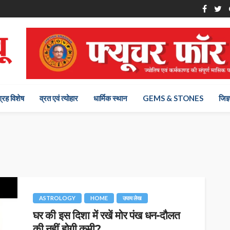
ग्रह विशेष
व्रत एवं त्योहार
धार्मिक स्थान
GEMS & STONES
जिज्
ASTROLOGY
HOME
उपाय लेख
घर की इस दिशा में रखें मोर पंख धन-दौलत
की नहीं होगी कमी?