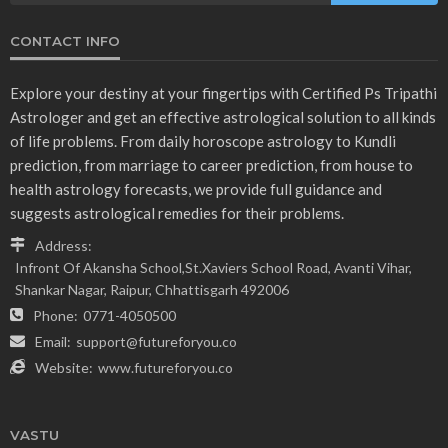
CONTACT INFO
Explore your destiny at your fingertips with Certified Ps Tripathi
Astrologer and get an effective astrological solution to all kinds
of life problems. From daily horoscope astrology to Kundli
prediction, from marriage to career prediction, from house to
health astrology forecasts, we provide full guidance and
suggests astrological remedies for their problems.
Address:
Infront Of Akansha School,St.Xaviers School Road, Avanti Vihar,
Shankar Nagar, Raipur, Chhattisgarh 492006
Phone:
0771-4050500
Email:
support@futureforyou.co
Website:
www.futureforyou.co
VASTU