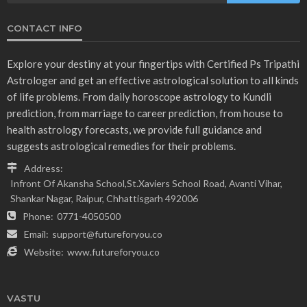
CONTACT INFO
Explore your destiny at your fingertips with Certified Ps Tripathi
Astrologer and get an effective astrological solution to all kinds
of life problems. From daily horoscope astrology to Kundli
prediction, from marriage to career prediction, from house to
health astrology forecasts, we provide full guidance and
suggests astrological remedies for their problems.
Address:
Infront Of Akansha School,St.Xaviers School Road, Avanti Vihar,
Shankar Nagar, Raipur, Chhattisgarh 492006
Phone:
0771-4050500
Email:
support@futureforyou.co
Website:
www.futureforyou.co
VASTU