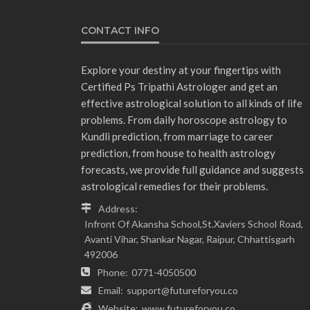
CONTACT INFO
Explore your destiny at your fingertips with
Certified Ps Tripathi Astrologer and get an
effective astrological solution to all kinds of life
problems. From daily horoscope astrology to
Kundli prediction, from marriage to career
prediction, from house to health astrology
forecasts, we provide full guidance and suggests
astrological remedies for their problems.
Address:
Infront Of Akansha School,St.Xaviers School Road,
Avanti Vihar, Shankar Nagar, Raipur, Chhattisgarh
492006
Phone:
0771-4050500
Email:
support@futureforyou.co
Website:
www.futureforyou.co