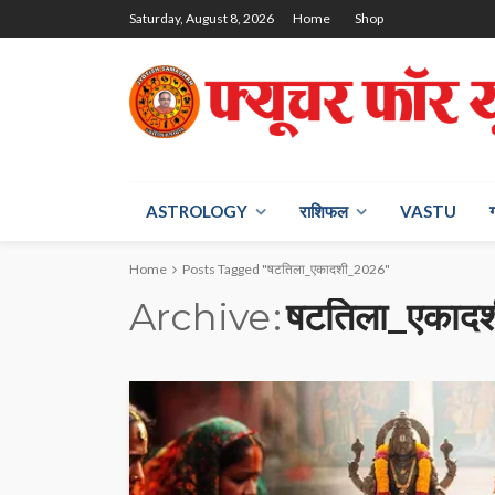
Saturday, August 8, 2026
Home
Shop
ASTROLOGY
राश‍िफल
VASTU
Home
Posts Tagged "षटतिला_एकादशी_2026"
Archive
षटतिला_एकाद