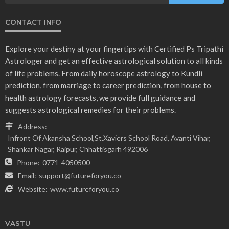
CONTACT INFO
Explore your destiny at your fingertips with Certified Ps Tripathi
Astrologer and get an effective astrological solution to all kinds
of life problems. From daily horoscope astrology to Kundli
prediction, from marriage to career prediction, from house to
health astrology forecasts, we provide full guidance and
suggests astrological remedies for their problems.
Address:
Infront Of Akansha School,St.Xaviers School Road, Avanti Vihar,
Shankar Nagar, Raipur, Chhattisgarh 492006
Phone:
0771-4050500
Email:
support@futureforyou.co
Website:
www.futureforyou.co
VASTU