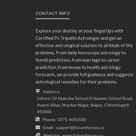
CONTACT INFO
Explore your destiny at your fingertips with
Certified Ps Tripathi Astrologer and get an
effective astrological solution to all kinds of life
problems. From daily horoscope astrology to
Kundli prediction, from marriage to career
prediction, from house to health astrology
forecasts, we provide full guidance and suggests
astrological remedies for their problems.
Address:
Infront Of Akansha School,St.Xaviers School Road,
Avanti Vihar, Shankar Nagar, Raipur, Chhattisgarh
492006
Phone:
0771-4050500
Email:
support@futureforyou.co
Website:
www.futureforyou.co