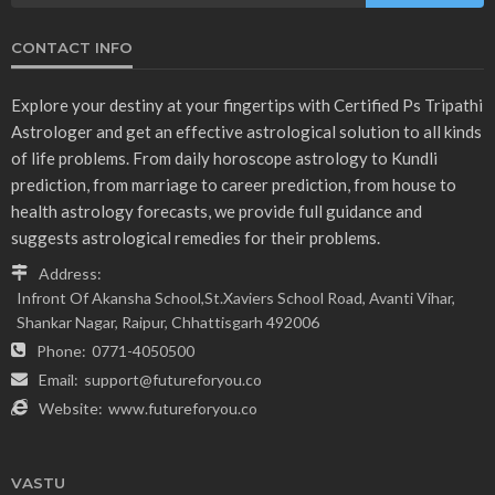
CONTACT INFO
Explore your destiny at your fingertips with Certified Ps Tripathi
Astrologer and get an effective astrological solution to all kinds
of life problems. From daily horoscope astrology to Kundli
prediction, from marriage to career prediction, from house to
health astrology forecasts, we provide full guidance and
suggests astrological remedies for their problems.
Address:
Infront Of Akansha School,St.Xaviers School Road, Avanti Vihar,
Shankar Nagar, Raipur, Chhattisgarh 492006
Phone:
0771-4050500
Email:
support@futureforyou.co
Website:
www.futureforyou.co
VASTU