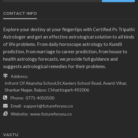
CONTACT INFO
Explore your destiny at your fingertips with Certified Ps Tripathi
Astrologer and get an effective astrological solution to all kinds
of life problems. From daily horoscope astrology to Kundli
prediction, from marriage to career prediction, from house to
health astrology forecasts, we provide full guidance and
suggests astrological remedies for their problems.
Address:
Infront Of Akansha School,St.Xaviers School Road, Avanti Vihar,
Shankar Nagar, Raipur, Chhattisgarh 492006
Phone:
0771-4050500
Email:
support@futureforyou.co
Website:
www.futureforyou.co
VASTU