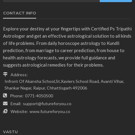
CONTACT INFO
Explore your destiny at your fingertips with Certified Ps Tripathi
Astrologer and get an effective astrological solution to all kinds
of life problems. From daily horoscope astrology to Kundli
prediction, from marriage to career prediction, from house to
health astrology forecasts, we provide full guidance and
suggests astrological remedies for their problems.
Address:
Infront Of Akansha School,St.Xaviers School Road, Avanti Vihar,
Shankar Nagar, Raipur, Chhattisgarh 492006
Phone:
0771-4050500
Email:
support@futureforyou.co
Website:
www.futureforyou.co
VASTU