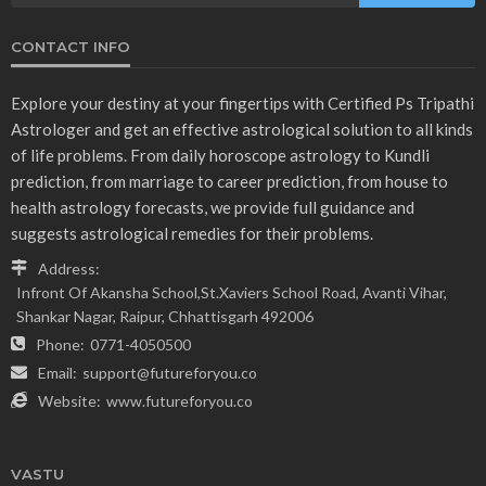
CONTACT INFO
Explore your destiny at your fingertips with Certified Ps Tripathi
Astrologer and get an effective astrological solution to all kinds
of life problems. From daily horoscope astrology to Kundli
prediction, from marriage to career prediction, from house to
health astrology forecasts, we provide full guidance and
suggests astrological remedies for their problems.
Address:
Infront Of Akansha School,St.Xaviers School Road, Avanti Vihar,
Shankar Nagar, Raipur, Chhattisgarh 492006
Phone:
0771-4050500
Email:
support@futureforyou.co
Website:
www.futureforyou.co
VASTU