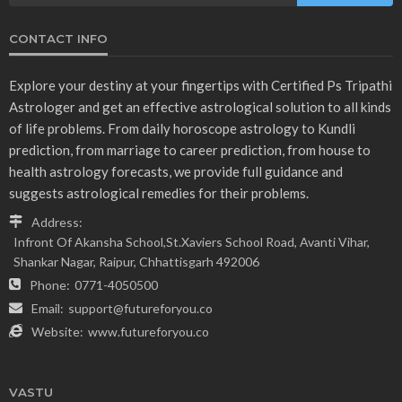
CONTACT INFO
Explore your destiny at your fingertips with Certified Ps Tripathi
Astrologer and get an effective astrological solution to all kinds
of life problems. From daily horoscope astrology to Kundli
prediction, from marriage to career prediction, from house to
health astrology forecasts, we provide full guidance and
suggests astrological remedies for their problems.
Address:
Infront Of Akansha School,St.Xaviers School Road, Avanti Vihar,
Shankar Nagar, Raipur, Chhattisgarh 492006
Phone:
0771-4050500
Email:
support@futureforyou.co
Website:
www.futureforyou.co
VASTU