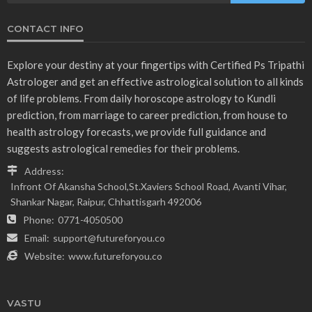
CONTACT INFO
Explore your destiny at your fingertips with Certified Ps Tripathi
Astrologer and get an effective astrological solution to all kinds
of life problems. From daily horoscope astrology to Kundli
prediction, from marriage to career prediction, from house to
health astrology forecasts, we provide full guidance and
suggests astrological remedies for their problems.
Address:
Infront Of Akansha School,St.Xaviers School Road, Avanti Vihar,
Shankar Nagar, Raipur, Chhattisgarh 492006
Phone:
0771-4050500
Email:
support@futureforyou.co
Website:
www.futureforyou.co
VASTU