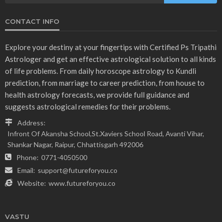
CONTACT INFO
Explore your destiny at your fingertips with Certified Ps Tripathi
Astrologer and get an effective astrological solution to all kinds
of life problems. From daily horoscope astrology to Kundli
prediction, from marriage to career prediction, from house to
health astrology forecasts, we provide full guidance and
suggests astrological remedies for their problems.
Address:
Infront Of Akansha School,St.Xaviers School Road, Avanti Vihar,
Shankar Nagar, Raipur, Chhattisgarh 492006
Phone:
0771-4050500
Email:
support@futureforyou.co
Website:
www.futureforyou.co
VASTU