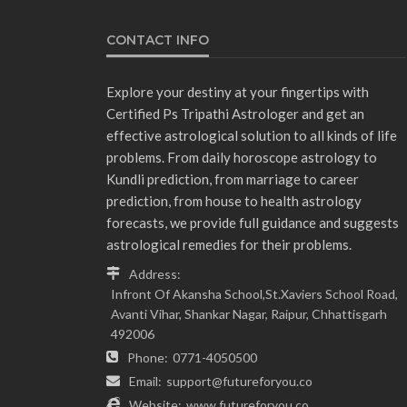
CONTACT INFO
Explore your destiny at your fingertips with
Certified Ps Tripathi Astrologer and get an
effective astrological solution to all kinds of life
problems. From daily horoscope astrology to
Kundli prediction, from marriage to career
prediction, from house to health astrology
forecasts, we provide full guidance and suggests
astrological remedies for their problems.
Address:
Infront Of Akansha School,St.Xaviers School Road,
Avanti Vihar, Shankar Nagar, Raipur, Chhattisgarh
492006
Phone:
0771-4050500
Email:
support@futureforyou.co
Website:
www.futureforyou.co