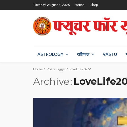
Tuesday, August 4, 2026
Home
Shop
ASTROLOGY
राश‍िफल
VASTU
Home
Posts Tagged "LoveLife2026"
Archive
LoveLife2