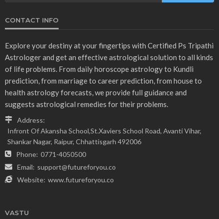
CONTACT INFO
Explore your destiny at your fingertips with Certified Ps Tripathi
Astrologer and get an effective astrological solution to all kinds
of life problems. From daily horoscope astrology to Kundli
prediction, from marriage to career prediction, from house to
health astrology forecasts, we provide full guidance and
suggests astrological remedies for their problems.
Address:
Infront Of Akansha School,St.Xaviers School Road, Avanti Vihar,
Shankar Nagar, Raipur, Chhattisgarh 492006
Phone:
0771-4050500
Email:
support@futureforyou.co
Website:
www.futureforyou.co
VASTU