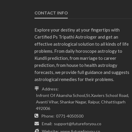
CONTACT INFO
Explore your destiny at your fingertips with
Certified Ps Tripathi Astrologer and get an
effective astrological solution to all kinds of life
problems. From daily horoscope astrology to
Kundli prediction, from marriage to career
prediction, from house to health astrology
forecasts, we provide full guidance and suggests
astrological remedies for their problems.
Address:
Infront Of Akansha School,St.Xaviers School Road,
Avanti Vihar, Shankar Nagar, Raipur, Chhattisgarh
492006
Phone:
0771-4050500
Email:
support@futureforyou.co
Website:
www.futureforyou.co