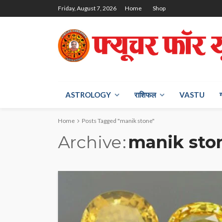
Friday, August 7, 2026
Home
Shop
ASTROLOGY
राश‍िफल
VASTU
Home
Posts Tagged "manik stone"
Archive
manik sto