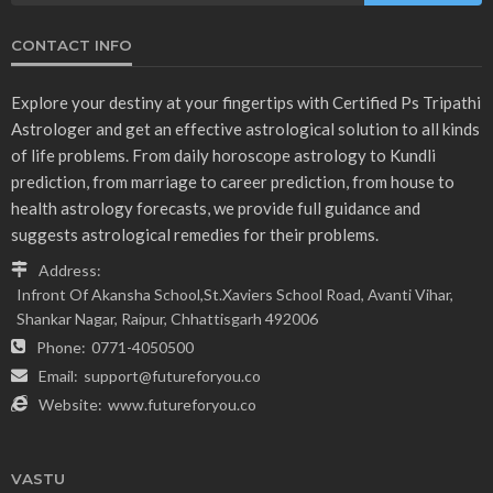
CONTACT INFO
Explore your destiny at your fingertips with Certified Ps Tripathi
Astrologer and get an effective astrological solution to all kinds
of life problems. From daily horoscope astrology to Kundli
prediction, from marriage to career prediction, from house to
health astrology forecasts, we provide full guidance and
suggests astrological remedies for their problems.
Address:
Infront Of Akansha School,St.Xaviers School Road, Avanti Vihar,
Shankar Nagar, Raipur, Chhattisgarh 492006
Phone:
0771-4050500
Email:
support@futureforyou.co
Website:
www.futureforyou.co
VASTU