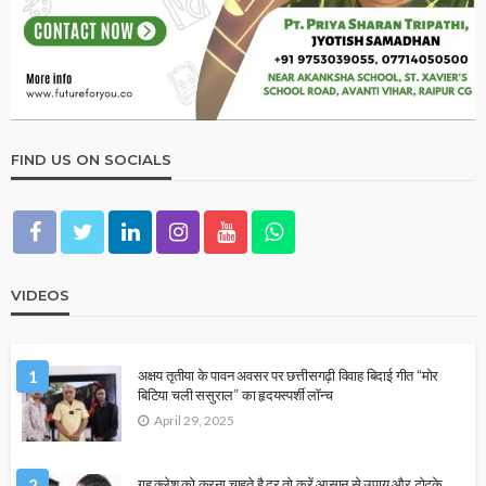
FIND US ON SOCIALS
VIDEOS
1
अक्षय तृतीया के पावन अवसर पर छत्तीसगढ़ी विवाह बिदाई गीत “मोर
बिटिया चली ससुराल” का हृदयस्पर्शी लॉन्च
April 29, 2025
2
गृह क्लेश को करना चाहते है दूर,तो करें आसान से उपाय और टोटके