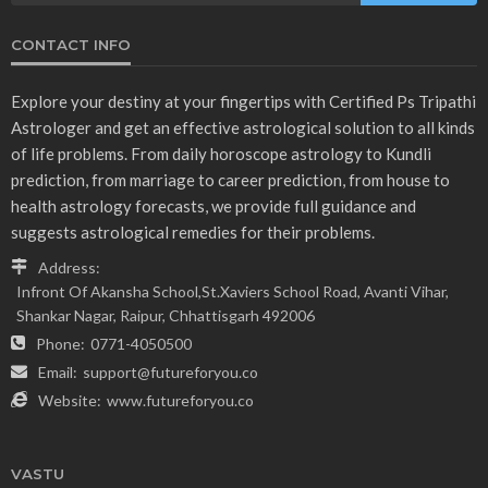
CONTACT INFO
Explore your destiny at your fingertips with Certified Ps Tripathi
Astrologer and get an effective astrological solution to all kinds
of life problems. From daily horoscope astrology to Kundli
prediction, from marriage to career prediction, from house to
health astrology forecasts, we provide full guidance and
suggests astrological remedies for their problems.
Address:
Infront Of Akansha School,St.Xaviers School Road, Avanti Vihar,
Shankar Nagar, Raipur, Chhattisgarh 492006
Phone:
0771-4050500
Email:
support@futureforyou.co
Website:
www.futureforyou.co
VASTU