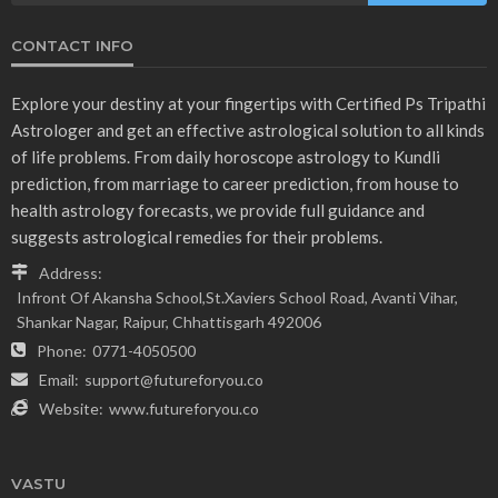
CONTACT INFO
Explore your destiny at your fingertips with Certified Ps Tripathi
Astrologer and get an effective astrological solution to all kinds
of life problems. From daily horoscope astrology to Kundli
prediction, from marriage to career prediction, from house to
health astrology forecasts, we provide full guidance and
suggests astrological remedies for their problems.
Address:
Infront Of Akansha School,St.Xaviers School Road, Avanti Vihar,
Shankar Nagar, Raipur, Chhattisgarh 492006
Phone:
0771-4050500
Email:
support@futureforyou.co
Website:
www.futureforyou.co
VASTU