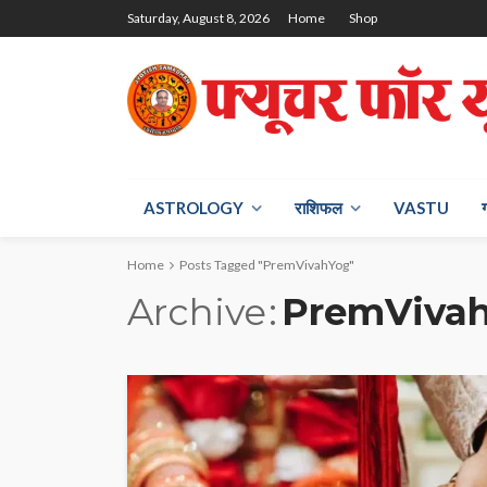
Saturday, August 8, 2026
Home
Shop
ASTROLOGY
राश‍िफल
VASTU
Home
Posts Tagged "PremVivahYog"
Archive
PremViva