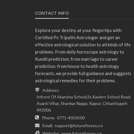
CONTACT INFO
Explore your destiny at your fingertips with
Certified Ps Tripathi Astrologer and get an
effective astrological solution to all kinds of life
problems. From daily horoscope astrology to
Kundli prediction, from marriage to career
prediction, from house to health astrology
forecasts, we provide full guidance and suggests
astrological remedies for their problems.
Address:
Infront Of Akansha School,St.Xaviers School Road,
Avanti Vihar, Shankar Nagar, Raipur, Chhattisgarh
492006
Phone:
0771-4050500
Email:
support@futureforyou.co
Website:
www.futureforyou.co