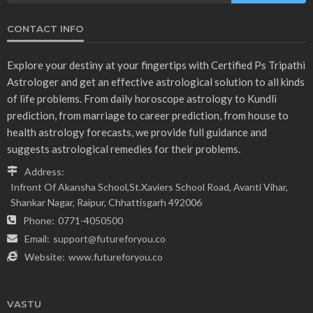
CONTACT INFO
Explore your destiny at your fingertips with Certified Ps Tripathi
Astrologer and get an effective astrological solution to all kinds
of life problems. From daily horoscope astrology to Kundli
prediction, from marriage to career prediction, from house to
health astrology forecasts, we provide full guidance and
suggests astrological remedies for their problems.
Address:
Infront Of Akansha School,St.Xaviers School Road, Avanti Vihar,
Shankar Nagar, Raipur, Chhattisgarh 492006
Phone:
0771-4050500
Email:
support@futureforyou.co
Website:
www.futureforyou.co
VASTU