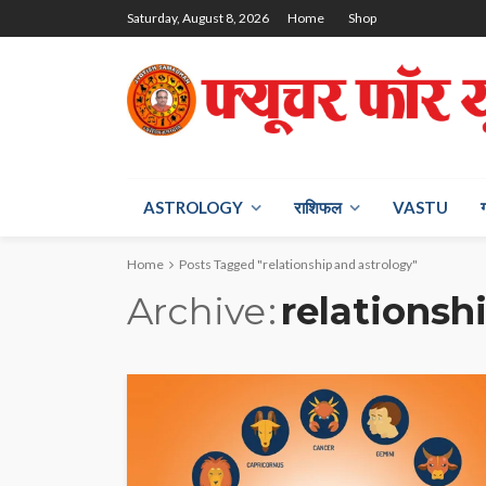
Saturday, August 8, 2026
Home
Shop
ASTROLOGY
राश‍िफल
VASTU
Home
Posts Tagged "relationship and astrology"
Archive
relationsh