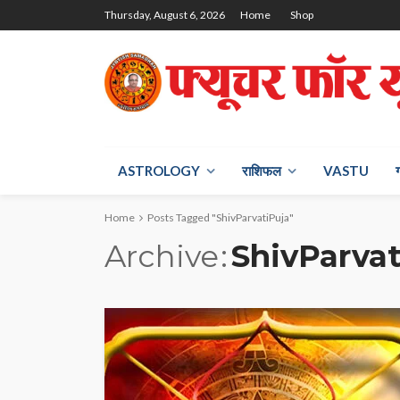
Thursday, August 6, 2026
Home
Shop
ASTROLOGY
राश‍िफल
VASTU
Home
Posts Tagged "ShivParvatiPuja"
Archive
ShivParvat