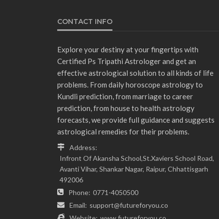
CONTACT INFO
Explore your destiny at your fingertips with
Certified Ps Tripathi Astrologer and get an
effective astrological solution to all kinds of life
problems. From daily horoscope astrology to
Kundli prediction, from marriage to career
prediction, from house to health astrology
forecasts, we provide full guidance and suggests
astrological remedies for their problems.
Address:
Infront Of Akansha School,St.Xaviers School Road,
Avanti Vihar, Shankar Nagar, Raipur, Chhattisgarh
492006
Phone:
0771-4050500
Email:
support@futureforyou.co
Website:
www.futureforyou.co