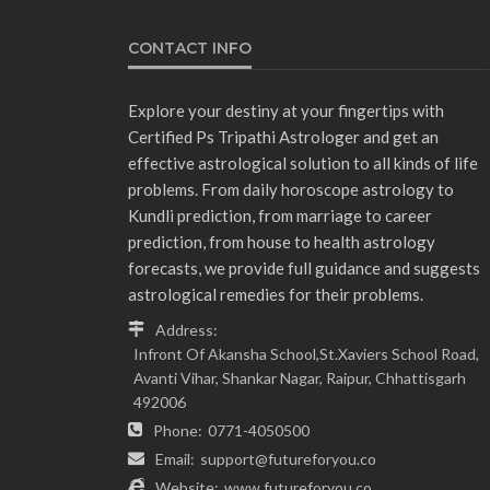
CONTACT INFO
Explore your destiny at your fingertips with
Certified Ps Tripathi Astrologer and get an
effective astrological solution to all kinds of life
problems. From daily horoscope astrology to
Kundli prediction, from marriage to career
prediction, from house to health astrology
forecasts, we provide full guidance and suggests
astrological remedies for their problems.
Address:
Infront Of Akansha School,St.Xaviers School Road,
Avanti Vihar, Shankar Nagar, Raipur, Chhattisgarh
492006
Phone:
0771-4050500
Email:
support@futureforyou.co
Website:
www.futureforyou.co