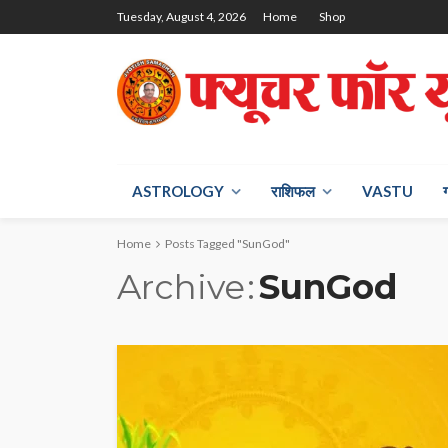
Tuesday, August 4, 2026
Home
Shop
ASTROLOGY
राश‍िफल
VASTU
Home
Posts Tagged "SunGod"
Archive
SunGod