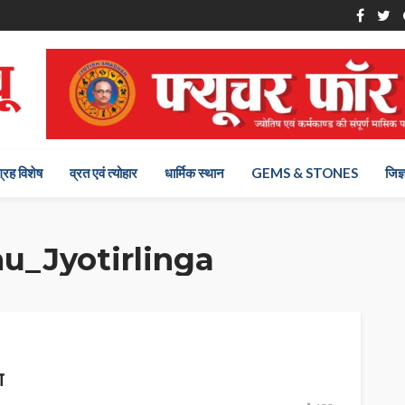
ग्रह विशेष
व्रत एवं त्योहार
धार्मिक स्थान
GEMS & STONES
जिज्
_Jyotirlinga
ा