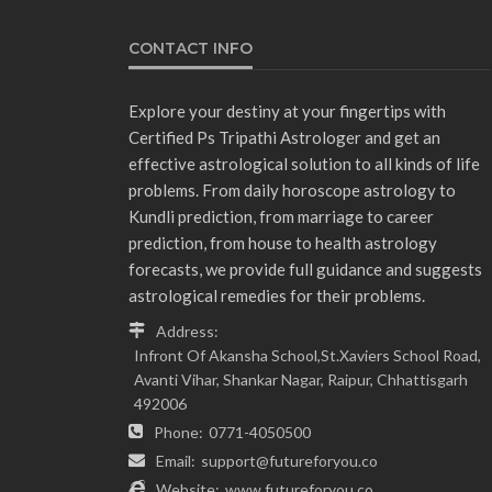
CONTACT INFO
Explore your destiny at your fingertips with
Certified Ps Tripathi Astrologer and get an
effective astrological solution to all kinds of life
problems. From daily horoscope astrology to
Kundli prediction, from marriage to career
prediction, from house to health astrology
forecasts, we provide full guidance and suggests
astrological remedies for their problems.
Address:
Infront Of Akansha School,St.Xaviers School Road,
Avanti Vihar, Shankar Nagar, Raipur, Chhattisgarh
492006
Phone:
0771-4050500
Email:
support@futureforyou.co
Website:
www.futureforyou.co