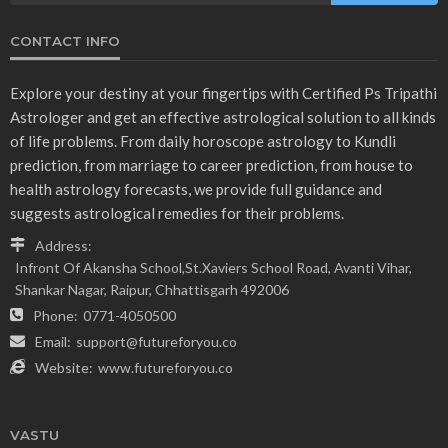
CONTACT INFO
Explore your destiny at your fingertips with Certified Ps Tripathi
Astrologer and get an effective astrological solution to all kinds
of life problems. From daily horoscope astrology to Kundli
prediction, from marriage to career prediction, from house to
health astrology forecasts, we provide full guidance and
suggests astrological remedies for their problems.
Address:
Infront Of Akansha School,St.Xaviers School Road, Avanti Vihar,
Shankar Nagar, Raipur, Chhattisgarh 492006
Phone:
0771-4050500
Email:
support@futureforyou.co
Website:
www.futureforyou.co
VASTU