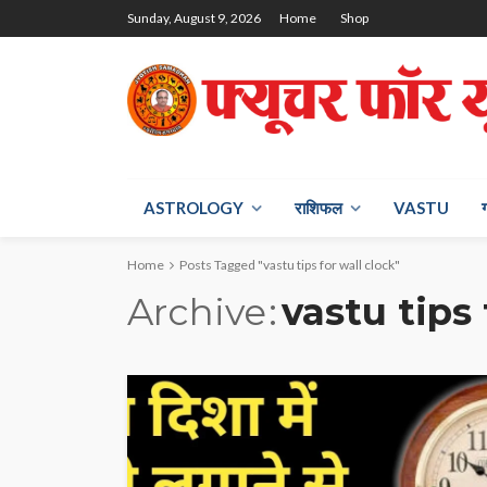
Sunday, August 9, 2026
Home
Shop
ASTROLOGY
राश‍िफल
VASTU
Home
Posts Tagged "vastu tips for wall clock"
Archive
vastu tips 