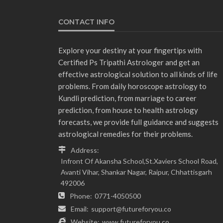
CONTACT INFO
Explore your destiny at your fingertips with
Certified Ps Tripathi Astrologer and get an
effective astrological solution to all kinds of life
problems. From daily horoscope astrology to
Kundli prediction, from marriage to career
prediction, from house to health astrology
forecasts, we provide full guidance and suggests
astrological remedies for their problems.
Address:
Infront Of Akansha School,St.Xaviers School Road,
Avanti Vihar, Shankar Nagar, Raipur, Chhattisgarh
492006
Phone:
0771-4050500
Email:
support@futureforyou.co
Website:
www.futureforyou.co