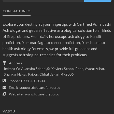
CONTACT INFO
Explore your destiny at your fingertips with Certified Ps Tripathi
Astrologer and get an effective astrological solution to all kinds
of life problems. From daily horoscope astrology to Kundli
prediction, from marriage to career prediction, from house to
health astrology forecasts, we provide full guidance and
suggests astrological remedies for their problems.
Address:
Infront Of Akansha School,St.Xaviers School Road, Avanti Vihar,
Shankar Nagar, Raipur, Chhattisgarh 492006
Phone:
0771-4050500
Email:
support@futureforyou.co
Website:
www.futureforyou.co
VASTU