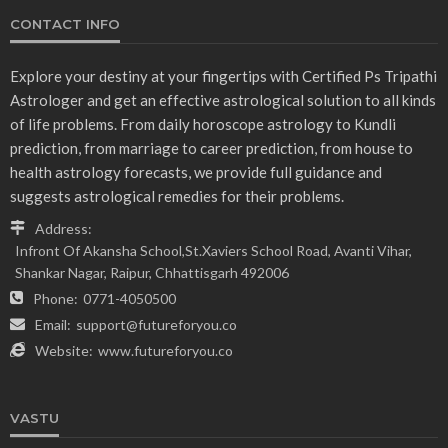
CONTACT INFO
Explore your destiny at your fingertips with Certified Ps Tripathi
Astrologer and get an effective astrological solution to all kinds
of life problems. From daily horoscope astrology to Kundli
prediction, from marriage to career prediction, from house to
health astrology forecasts, we provide full guidance and
suggests astrological remedies for their problems.
Address:
Infront Of Akansha School,St.Xaviers School Road, Avanti Vihar,
Shankar Nagar, Raipur, Chhattisgarh 492006
Phone:
0771-4050500
Email:
support@futureforyou.co
Website:
www.futureforyou.co
VASTU