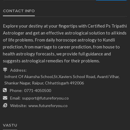
CONTACT INFO
Explore your destiny at your fingertips with Certified Ps Tripathi
Astrologer and get an effective astrological solution to all kinds
of life problems. From daily horoscope astrology to Kundli
prediction, from marriage to career prediction, from house to
health astrology forecasts, we provide full guidance and
suggests astrological remedies for their problems.
Address:
Infront Of Akansha School,St.Xaviers School Road, Avanti Vihar,
Shankar Nagar, Raipur, Chhattisgarh 492006
Phone:
0771-4050500
Email:
support@futureforyou.co
Website:
www.futureforyou.co
VASTU