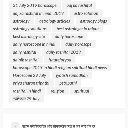
31 July 2019 horoscope
aaj ka rashifal
aaj ka rashifal in hindi 2019
astro solution
astrology
astrology articles
astrology blogs
astrology solutions
best astrologer in raipur
best astrology site
daily horoscope
daily horoscope in hindi
daily horoscpe
daily rashifal
daily rashifal 2019
dainik rashifal
futureforyou
horoscope 2019 in hindi religion spiritual hindi news
Horoscope 29 July
jyotish samadhan
priya sharan tripathi
pstripathi
rashifal in hindi
religion
spiritual
राशिफल 29 July
सावन की शिवरात्रि और सोमप्रदोष व्रत से करें सारे दोष दूर