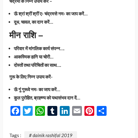
चंद्रमा के निम्न उपाय करें –
ऊॅ श्रां श्रीं श्रीं एः चंद्रमसे नमः का जाप करें…
दूध, चावल, का दान करें…
मीन राशि –
परिवार में मांगलिक कार्य संपन्न….
आकस्मिक हानि या चोरी…
दोस्तों तथा परिचितों का साथ….
गुरू के लिए निम्न उपाय करें-
ऊॅ गुं गुरूवे नमः का जाप करें…
कुल पुरोहित, ब्राह्ण्य को यथासंभव दान दें…
Facebook
Twitter
WhatsApp
Tumblr
LinkedIn
Email
Pinterest
Share
Tags :
# dainik rashifal 2019