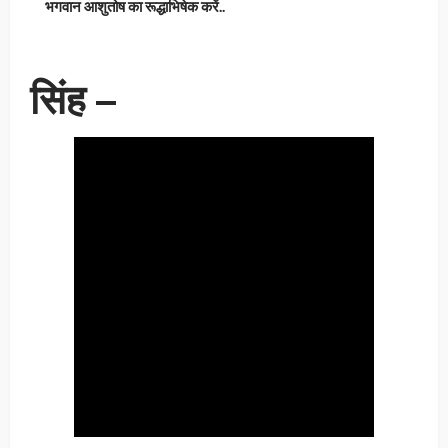
भगवान आशुतोष का रूद्धाभिषेक करें..
सिंह –