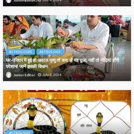
Junior Editor
ASTROLOGER
ASTROLOGY
घर-परिवार में हुई हो अकाल मृत्यु तो करा लें यह पूजा, नहीं तो पीढ़ियां होंगी
परेशान! जानें इसकी विधान
July 3, 2024
Junior Editor
ASTROLOGY