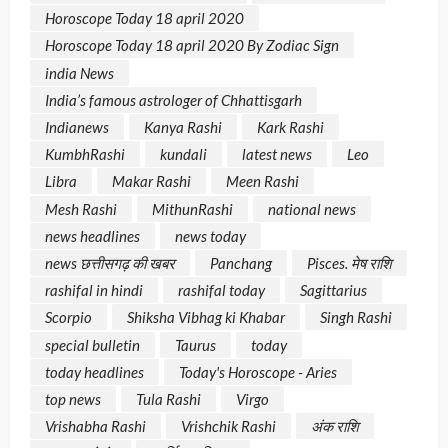
Horoscope Today 18 april 2020
Horoscope Today 18 april 2020 By Zodiac Sign
india News
India’s famous astrologer of Chhattisgarh
Indianews
Kanya Rashi
Kark Rashi
KumbhRashi
kundali
latest news
Leo
Libra
Makar Rashi
Meen Rashi
Mesh Rashi
MithunRashi
national news
news headlines
news today
news छत्तीसगढ़ की खबर
Panchang
Pisces. मेष राशि
rashifal in hindi
rashifal today
Sagittarius
Scorpio
Shiksha Vibhag ki Khabar
Singh Rashi
special bulletin
Taurus
today
today headlines
Today's Horoscope - Aries
top news
Tula Rashi
Virgo
Vrishabha Rashi
Vrishchik Rashi
अंक राशि