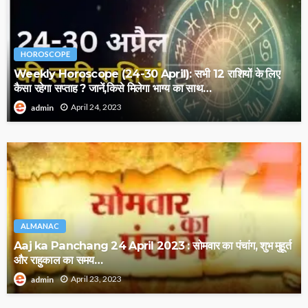
HOROSCOPE
Weekly Horoscope (24-30 April): सभी 12 राशियों के लिए
कैसा रहेगा सप्ताह ? जानें,किसे मिलेगा भाग्य का साथ…
April 24, 2023
admin
ALMANAC
Aaj ka Panchang 24 April 2023 : सोमवार का पंचांग, शुभ मुहूर्त
और राहुकाल का समय…
April 23, 2023
admin