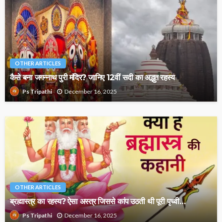
OTHER ARTICLES
कैसे बना जगन्नाथ पुरी मंदिर? जानिए 12वीं सदी का अद्भुत रहस्य
December 16, 2025
Ps Tripathi
OTHER ARTICLES
ब्रह्मास्त्र का रहस्य? ऐसा अस्त्र जिससे कांप उठती थी पूरी पृथ्वी…
December 16, 2025
Ps Tripathi