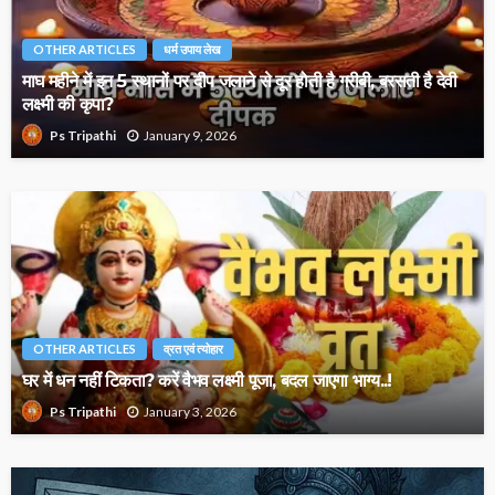
OTHER ARTICLES
धर्म उपाय लेख
माघ महीने में इन 5 स्थानों पर दीप जलाने से दूर होती है गरीबी, बरसती है देवी
लक्ष्मी की कृपा?
January 9, 2026
Ps Tripathi
OTHER ARTICLES
व्रत एवं त्योहार
घर में धन नहीं टिकता? करें वैभव लक्ष्मी पूजा, बदल जाएगा भाग्य..!
January 3, 2026
Ps Tripathi