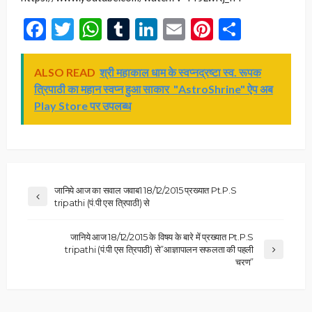
Facebook
Twitter
WhatsApp
Tumblr
LinkedIn
Email
Pinterest
Share
ALSO READ
श्री महाकाल धाम के स्वप्नद्रष्टा स्व. रूपक
त्रिपाठी का महान स्वप्न हुआ साकार "AstroShrine" ऐप अब
Play Store पर उपलब्ध
जानिये आज का सवाल जवाब1 18/12/2015 प्रख्यात Pt.P.S
tripathi (पं.पी एस त्रिपाठी) से
जानिये आज 18/12/2015 के विषय के बारे में प्रख्यात Pt.P.S
tripathi (पं.पी एस त्रिपाठी) से”आज्ञापालन सफलता की पहली
चरण”