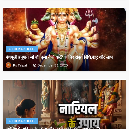
OTHER ARTICLES
पंचमुखी हनुमान जी की पूजा कैसे करें? जानिए संपूर्ण विधि,मंत्र और लाभ
December 31, 2025
Ps Tripathi
OTHER ARTICLES
ज्योतिष में नारियल के उपाय और उनसे जुड़ी गंभीर सावधानियाँ?