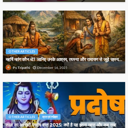
OTHER ARTICLES
महर्षि मतंग कौन थे? जानिए उनके आश्रम, तपस्या और रामायण से जुड़े रहस्य…
December 16, 2025
Ps Tripathi
OTHER ARTICLES
व्रत एवं त्योहार
साल का आख़िरी प्रदोष व्रत 2025: क्यों है यह इतना खास और कब रखा