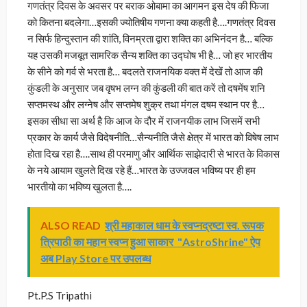
गणतंत्र दिवस के अवसर पर बराक ओबामा का आगमन इस देष की फिजा
को कितना बदलेगा…इसकी ज्योतिषीय गणना क्या कहती है….गणतंत्र दिवस
न सिर्फ हिन्दुस्तान की शांति, विनम्रता द्वारा शक्ति का अभिनंदन है… बल्कि
यह उसकी मजबूत सामरिक सैन्य शक्ति का उद्घोष भी है… जो हर भारतीय
के सीने को गर्व से भरता है… बदलते राजनयिक वक्त में देखें तो आज की
कुंडली के अनुसार जब वृषभ लग्न की कुंडली की बात करें तो दषमेंष शनि
सप्तमस्थ और लग्नेष और सप्तमेष शुक्र तथा मंगल दषम स्थान पर है…
इसका सीधा सा अर्थ है कि आज के दौर में राजनयीक लाभ जिसमें सभी
प्रकार के कार्य जैसे विदेषनीति…सैन्यनीति जैसे क्षेत्र में भारत को विषेष लाभ
होता दिख रहा है….साथ ही परमाणु और आर्थिक साझेदारी से भारत के विकास
के नये आयाम खुलते दिख रहे हैं…भारत के उज्जवल भविष्य पर ही हम
भारतीयो का भविष्य खुलता है….
ALSO READ
श्री महाकाल धाम के स्वप्नद्रष्टा स्व. रूपक
त्रिपाठी का महान स्वप्न हुआ साकार "AstroShrine" ऐप
अब Play Store पर उपलब्ध
Pt.P.S Tripathi