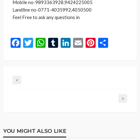
Mobile no-9893363928,9424225005
Landline no-0771-4035992,4050500
Feel Free to ask any questions in
Facebook
Twitter
WhatsApp
Tumblr
LinkedIn
Email
Pinterest
Share
YOU MIGHT ALSO LIKE